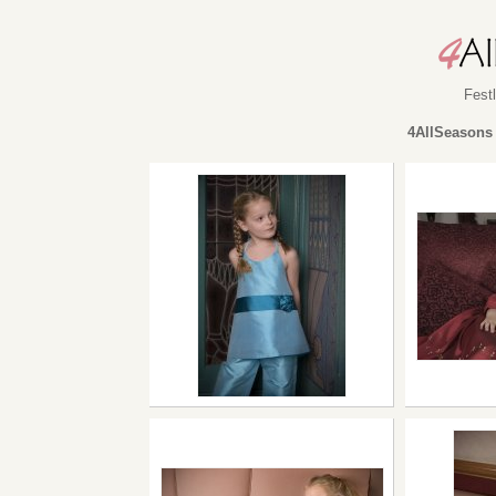
Fest
4AllSeasons